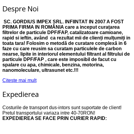
Despre Noi
SC. GORDIUS IMPEX SRL. INFIINTAT IN 2007 A FOST
PRIMA FIRMA IN ROMÂNIA care a inceput curațarea
filtrelor de particule DPF/FAP, catalizatoare camioane,
rapid si ieftin, având ca rezultat mii de clienți mulțumiți in
toata tara! Folosim o metodă de curatare complexă in 6
faze cu care reusim sa curatam particulele de carbon
nearse, lipite in interiorul elementului filtrant al filtrului de
particule DPF/FAP , care este imposibil de facut cu
spalare cu apa, chimicale, benzina, motorina,
nanomoleculare, ultrasunet etc.!!!
Citeste mai mult
Expedierea
Costurile de transport dus-intors sunt suportate de client!
Pretul transportului variaza intre 40-70RON!
EXPEDIEREA SE FACE PRIN CURIER RAPID: