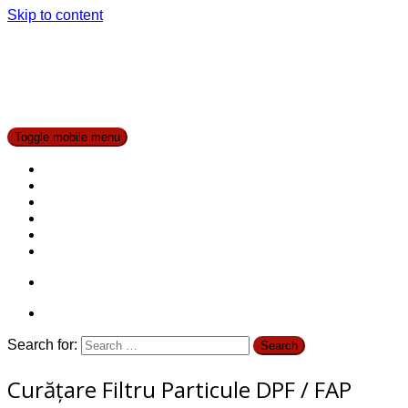
Skip to content
Curatare Filtre
Toggle mobile menu
Despre Noi
Servicii
Garantie
Expediere
Prețuri
Contact
Search for:
Curățare Filtru Particule DPF / FAP